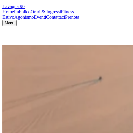
Lavagna 90
Home
Pubblico
Orari & Ingressi
Fitness
Estivo
Agonismo
Eventi
Contattaci
Prenota
Menu